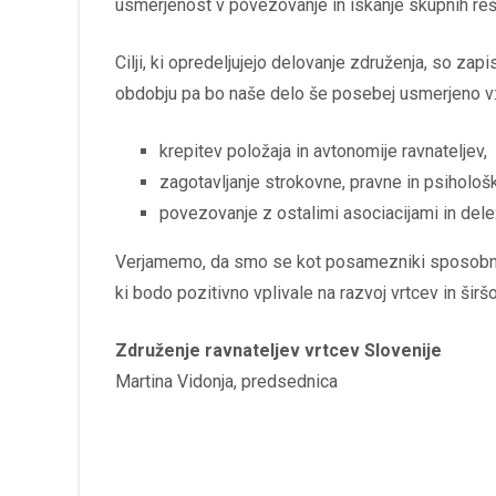
usmerjenost v povezovanje in iskanje skupnih reš
Cilji, ki opredeljujejo delovanje združenja, so zap
obdobju pa bo naše delo še posebej usmerjeno v
krepitev položaja in avtonomije ravnateljev,
zagotavljanje strokovne, pravne in psihološ
povezovanje z ostalimi asociacijami in delež
Verjamemo, da smo se kot posamezniki sposobni
ki bodo pozitivno vplivale na razvoj vrtcev in šir
Združenje ravnateljev vrtcev Slovenije
Martina Vidonja, predsednica