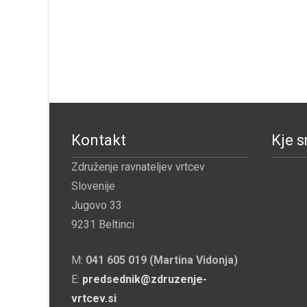
Kontakt
Kje 
Združenje ravnateljev vrtcev
Slovenije
Jugovo 33
9231 Beltinci
M:
041 605 019 (Martina Vidonja)
E:
predsednik@zdruzenje-
vrtcev.si