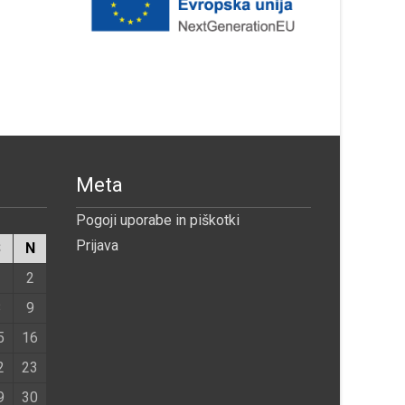
Meta
Pogoji uporabe in piškotki
Prijava
S
N
1
2
8
9
5
16
2
23
9
30