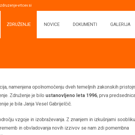
druzenje-vrtcev.si
ZDRUŽENJE
NOVICE
DOKUMENTI
GALERIJA
acija, namenjena opolnomočenju dveh temeljnih zakonskih pristojn
nje. Združenje je bilo
ustanovljeno leta 1996
, prva predsednica
nije je bila Janja Vesel Gabrijelčič.
odročju vzgoje in izobraževanja. Z znanjem in izkušnjami sooblik
i sprememb in obvladovanja novih izzivov se nam zdi pomembna