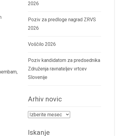
2026
m
Poziv za predloge nagrad ZRVS
2026
Voščilo 2026
Poziv kandidatom za predsednika
Združenja ravnateljev vrtcev
emembam,
Slovenije
Arhiv novic
Arhiv
novic
Iskanje