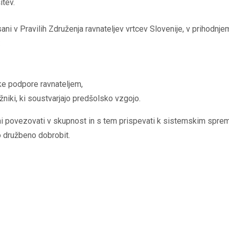
itev.
isani v Pravilih Združenja ravnateljev vrtcev Slovenije, v prihodnje
:
ke podpore ravnateljem,
niki, ki soustvarjajo predšolsko vzgojo.
 povezovati v skupnost in s tem prispevati k sistemskim spr
šo družbeno dobrobit.