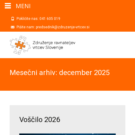
MENI
Pokličite nas: 041 605 019
Pišite nam: predsednik@zdruzenje-vrtcev.si
Mesečni arhiv: december 2025
Voščilo 2026