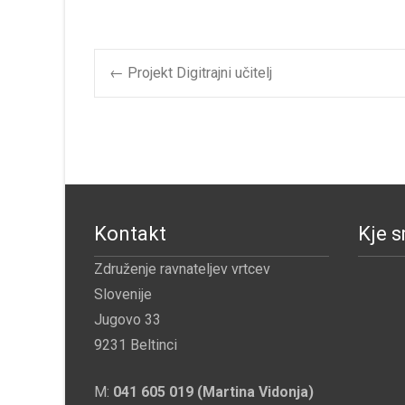
Post
←
Projekt Digitrajni učitelj
navigation
Kontakt
Kje 
Združenje ravnateljev vrtcev
Slovenije
Jugovo 33
9231 Beltinci
M:
041 605 019 (Martina Vidonja)