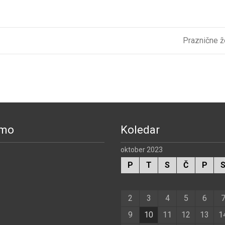
Praznične ž
smo
Koledar
oktober 2023
P
T
S
Č
P
2
3
4
5
6
9
10
11
12
13
1