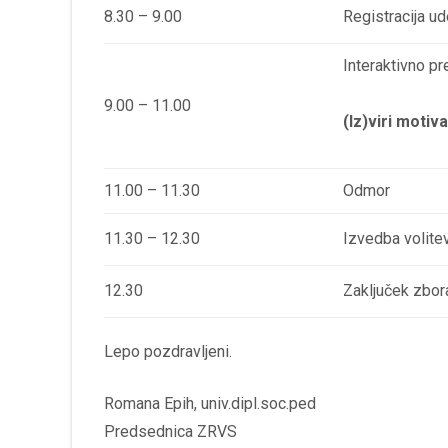
8.30 – 9.00
Registracija u
Interaktivno p
9.00 – 11.00
(Iz)viri motiv
11.00 – 11.30
Odmor
11.30 – 12.30
Izvedba volit
12.30
Zaključek zbor
Lepo pozdravljeni.
Romana Epih, univ.dipl.soc.ped
Predsednica ZRVS