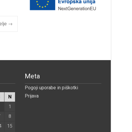
elje
→
Meta
Pogoji uporabe in piškotki
Prijava
S
N
1
7
8
4
15