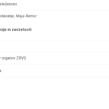
deležencev.
redavanje,
Maja Remic:
acije in zavzetosti
ev organov ZRVS
a